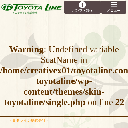
Warning
: Undefined variable
$catName in
/home/creativex01/toyotaline.c
toyotaline/wp-
content/themes/skin-
toyotaline/single.php
on line
22
トヨタライン株式会社
»