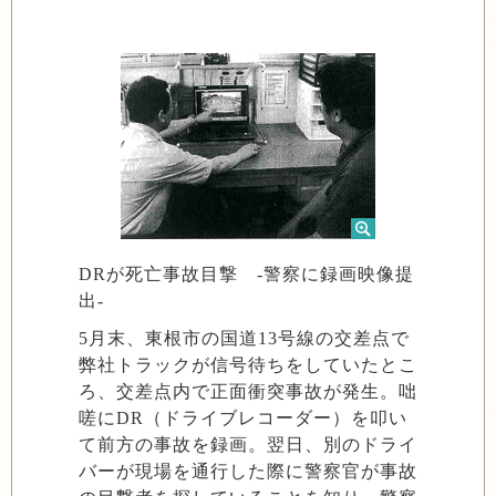
DRが死亡事故目撃 -警察に録画映像提
出-
5月末、東根市の国道13号線の交差点で
弊社トラックが信号待ちをしていたとこ
ろ、交差点内で正面衝突事故が発生。咄
嗟にDR（ドライブレコーダー）を叩い
て前方の事故を録画。翌日、別のドライ
バーが現場を通行した際に警察官が事故