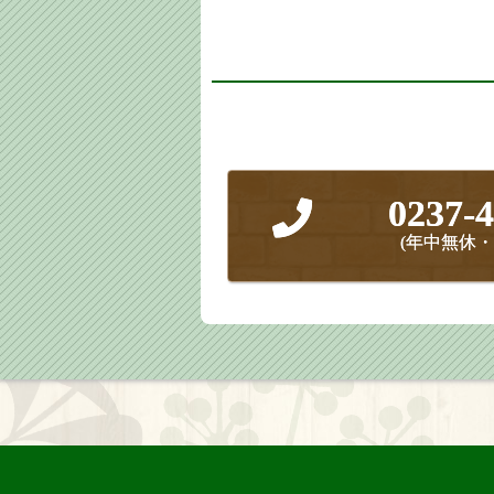
0237-4
(年中無休・8: