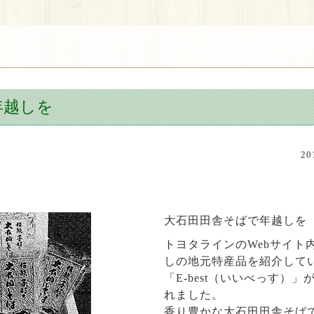
年越しを
2
大石田田舎そばで年越しを
トヨタラインのWebサイト
しの地元特産品を紹介して
「E-best（いいべっす）
れました。
香り豊かな大石田田舎そば