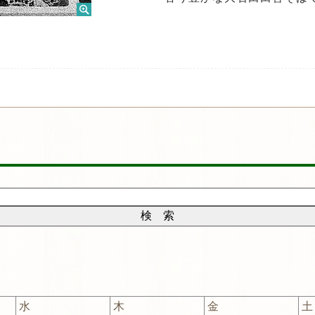
水
木
金
土