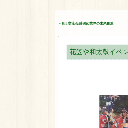
«
KIT交流会/絆深め業界の未来創造
花笠や和太鼓イベ