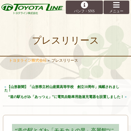
プレスリリース
トヨタライン株式会社
»
プレスリリース
«
【山形新聞】「山形県立村山産業高等学校 創立10周年」掲載されまし
た！
“道の駅もがみ「あっつぇ」”に電気自動車用急速充電器を設置しました！
»
“道の駅とざわ「モモカミの里」高麗館”に