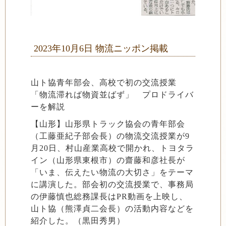
2023年10月6日 物流ニッポン掲載
山ト協青年部会、高校で初の交流授業
「物流滞れば物資並ばず」 プロドライバ
ーを解説
【山形】山形県トラック協会の青年部会
（工藤亜紀子部会長）の物流交流授業が9
月20日、村山産業高校で開かれ、トヨタラ
イン（山形県東根市）の齋藤和彦社長が
「いま、伝えたい物流の大切さ」をテーマ
に講演した。部会初の交流授業で、事務局
の伊藤慎也総務課長はPR動画を上映し、
山ト協（熊澤貞二会長）の活動内容などを
紹介した。（黒田秀男）