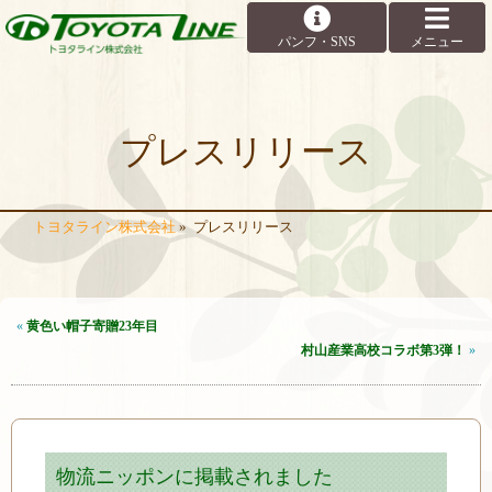
プレスリリース
トヨタライン株式会社
»
プレスリリース
«
黄色い帽子寄贈23年目
村山産業高校コラボ第3弾！
»
物流ニッポンに掲載されました