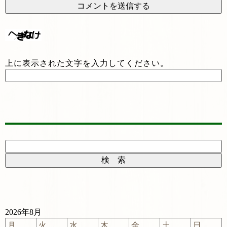
上に表示された文字を入力してください。
2026年8月
月
火
水
木
金
土
日