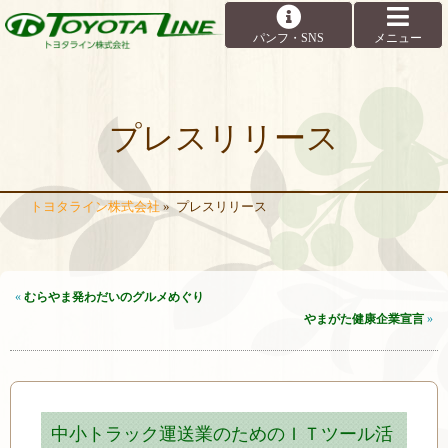
プレスリリース
トヨタライン株式会社
»
プレスリリース
«
むらやま発わだいのグルメめぐり
やまがた健康企業宣言
»
中小トラック運送業のためのＩＴツール活